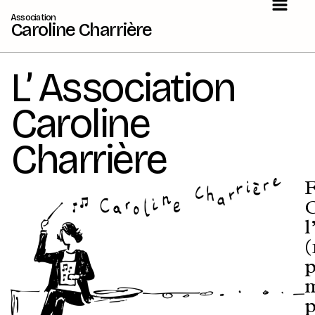
Association
Caroline Charrière
L’ Association
Caroline
Charrière
F
C
l
(
p
m
p