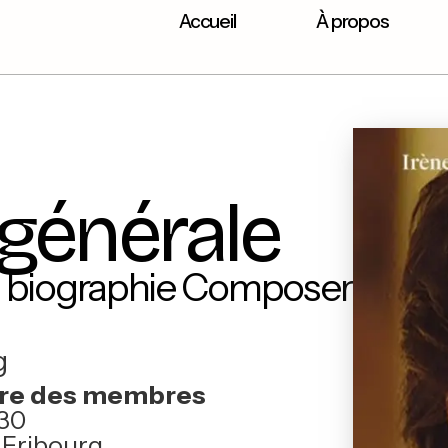
Accueil
À propos
générale
la biographie Composer
g
ire des membres
h30
 Fribourg