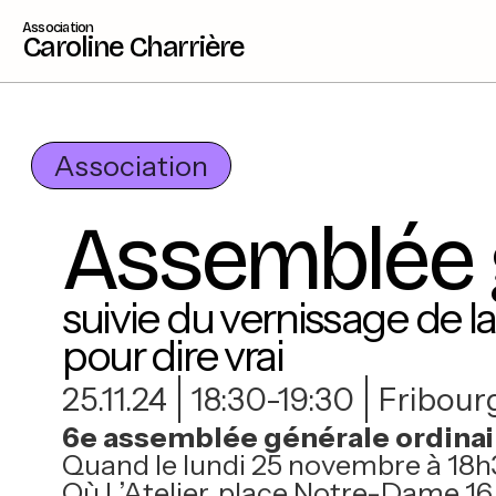
Association
Caroline Charrière
Association
Assemblée 
suivie du vernissage de 
pour dire vrai
25.11.24
18:30-19:30
Fribour
6e assemblée générale ordina
Quand le lundi 25 novembre à 18
Où L’Atelier, place Notre-Dame 16